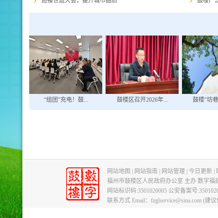
迎接世遗大会，提升城市品质
鼓楼广
“组团”充电！鼓...
鼓楼区召开2026年...
鼓楼“坊
网站地图
|
网站指南
|
网站管理
|
今日更新
|
福州市鼓楼区人民政府办公室 主办 数字福
网站标识码:3501020005
公安备案号:3501020
联系方式 Email：fzglservice@sina.com