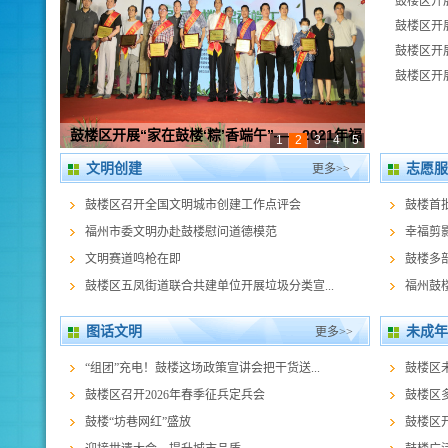
鼓楼区开展
鼓楼区开展
鼓楼区开展
鼓楼区开展
鼓楼区开展“家在鼓楼‘粽’香端午”——2021年福
1
2
3
4
5
州市“我们的节日 端午节”主题系列活动
文明创建
志愿服
更多>>
鼓楼首批“市民园长”上岗 浓厚文明游园氛围
用好“文化阵地”，护航未成年人健康茁壮成长
鼓楼区启动“暑期阅读不放假”公益活动
巧手剪彩纸 欢乐迎新春
鼓楼区召开全国文明城市创建工作点评会
鼓楼首
福州市委文明办赴鼓楼慰问道德模范
幸福剪影
文明赛道鸣枪在即
鼓楼多
鼓楼区五凤街道联合共建单位开展垃圾分类宣...
福州鼓楼
图话文明
未成年
更多>>
“组团”充电！鼓楼这场政策宣讲会把干货送...
鼓楼区
鼓楼区召开2026年春季征兵定兵会
鼓楼区
鼓楼“坊巷网红”盛放
鼓楼区开