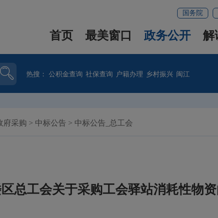
国务院
首页
最美窗口
政务公开
解
热搜：
公积金查询
社保查询
户籍办理
乡村振兴
闽江
政府采购
>
中标公告
>
中标公告_总工会
楼区总工会关于采购工会驿站消耗性物资