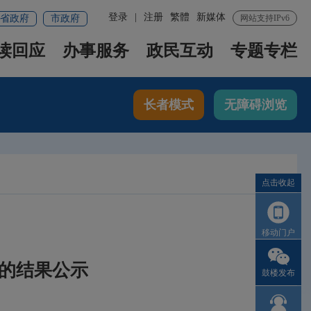
登录
|
注册
繁體
新媒体
省政府
市政府
网站支持IPv6
读回应
办事服务
政民互动
专题专栏
长者模式
无障碍浏览
点击收起
移动门户
的结果公示
鼓楼发布