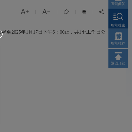
智能问答



|
|
|
|


智能搜索
025年1月17日下午6：00止，共1个工作日公
智能推荐
返回顶部