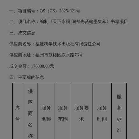
一
、项目编号：
QS（CS）2025-021号
二、项目名称：编制《天下永福
-闽都先贤翰墨集萃》书籍项目
三、成交信息
供
应商名称：福建科学技术出版社有限责任公司
供应商地址：福州市鼓楼区东水路
76号
成交金额：
176000.00元
四、主要标的信息
供
服
应
序
服务
服务
服务要
服务
务
商
号
名称
范围
求
时间
标
名
准
称