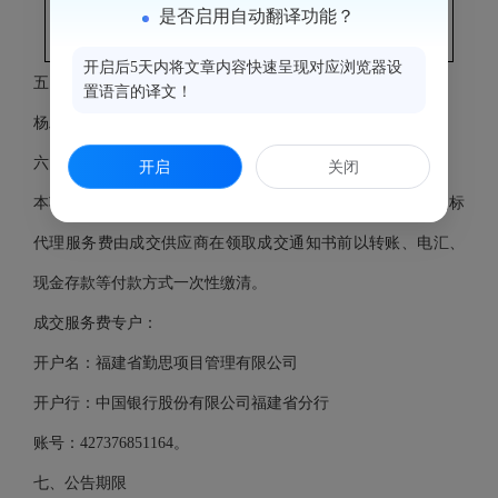
是否启用自动翻译功能？
图等
开启后5天内将文章内容快速呈现对应浏览器设
五、评审专家名单：
置语言的译文！
杨雅清、陈明华、林云青（采购人代表）
六、代理服务收费标准及金额：
开启
关闭
本项目代理费收费标准
：代理服务费按
5000元包干计取，招标
代理服务费由成交供应商在领取成交通知书前以转账、电汇、
现金存款等付款方式一次性缴清。
成交服务费专户：
开户名：福建省勤思项目管理有限公司
开户行：中国银行股份有限公司福建省分行
账号：
427376851164。
七、公告期限