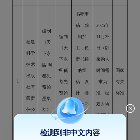
书稿审
稿、编
2025年
编制
编制
辑加
11月25
福建
《天
《天
工，负
日（以
科学
下永
下永
责书籍
采购人
技术
福
-闽
福
-闽
的组
时间需
国家
出版
都先
1
都先
稿、设
求为
有关
社有
贤翰
贤翰
计、排
准，经
标准
限责
墨集
墨集
版及照
双方协
任公
萃》
萃》
片的扫
商可以
司
书籍
书籍
描、修
适当增
检测到非中文内容
项目
图、调
减）