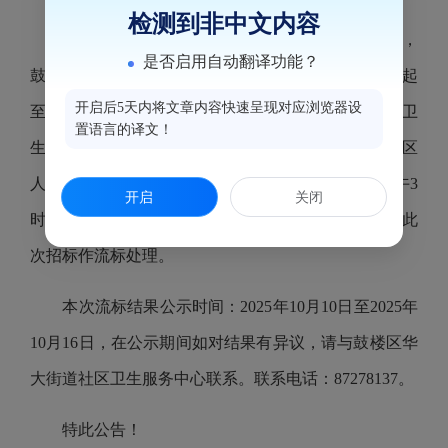
检测到非中文内容
5、流标情况：根据政府采购相关法律法规规定，
是否启用自动翻译功能？
鼓楼区华大街道社区卫生服务中心于2025年9月19日起
开启后5天内将文章内容快速呈现对应浏览器设
至2025年9月25日，对本中心《鼓楼区华大街道社区卫
置语言的译文！
生服务中心2025-2026年短信群发服务项目》在鼓楼区
人民政府网上公开挂网招标。截至2025年9月29日下午3
开启
关闭
时10分，因现场参与开标的供应商不足3家，故宣布此
次招标作流标处理。
本次流标结果公示时间：2025年10月10日至2025年
10月16日，在公示期间如对结果有异议，请与鼓楼区华
大街道社区卫生服务中心联系。联系电话：87278137。
特此公告！