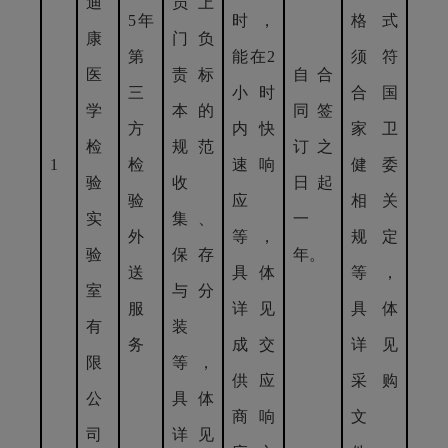
迪
员上
5年
时，
格式
康
门负
第
能在2
须符
医
责标
自合
三
小时
合国
学
本的
同签
方
内快
家卫
检
规范
订之
1
检
速响
健委
验
收
日起
验
应
相关
实
集、
一
外
等，
规定
验
保存
年。
送
具体
等，
室
与分
服
详见
具体
有
装
务
成交
详见
限
等，
供应
采购
公
具体
商响
文
司
详见