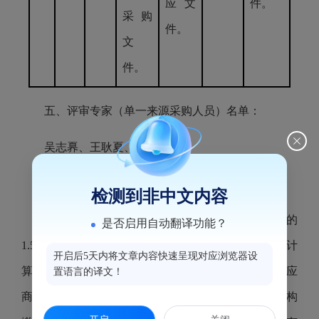
应文
件。
采购
件。
文
件。
五、评审专家（单一来源采购人员）名单：
吴志奡、王耿夏、刘璐
六、代理服务收费标准及金额：
检测到非中文内容
本项目代理费收费标准：①本项目按照成交金额的
是否启用自动翻译功能？
1.5%计算向成交供应商收取代理服务费，按上述标准计
开启后5天内将文章内容快速呈现对应浏览器设
算后的代理费不足3000元的按照3000元计算，成交供应
置语言的译文！
商应按规定的标准以银行转账等方式一次性向代理机构