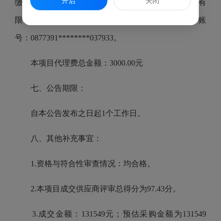
开启
关闭
缴清。②代理服务费专户：开户名：福建省智信招标有
限公司、开户行：中国光大银行福州市杨桥支行、账
号：0877391********037933。
本项目代理费总金额：3000.00元
七、公告期限：
自本公告发布之日起1个工作日。
八、其他补充事宜：
1.资格与符合性审查情况：均合格。
2.本项目成交供应商评审总得分为97.43分。
3.成交金额：131549元；预估采购金额为131549