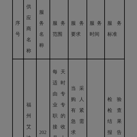
供
服
应
序
务
服务
服务
服务
服务
商
号
名
范围
要求
时间
标准
名
称
称
每天
适时
当采
由专
购人
检验
福
业专
有紧
检查
州
职的
急需
结果
艾
接收
202
求
报告