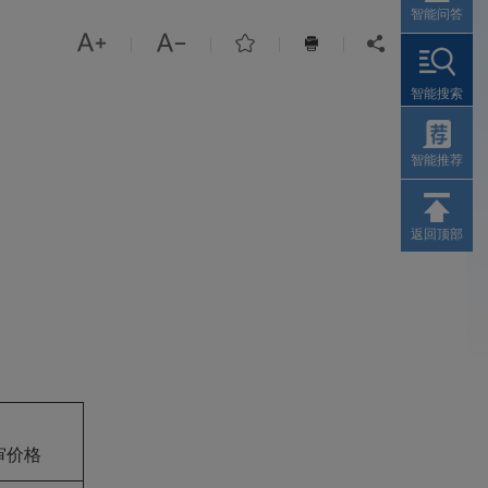
智能问答



|
|
|
|


智能搜索
智能推荐
返回顶部
审价格