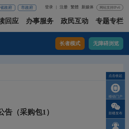
登录
|
注册
繁體
新媒体
省政府
市政府
网站支持IPv6
读回应
办事服务
政民互动
专题专栏
长者模式
无障碍浏览
点击收起
移动门户
公告（采购包1）
鼓楼发布