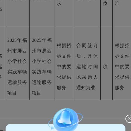
求
位
准
名
2025年福
2025年福
根据招
合同签订
根据招
州市屏西
州市屏西
路
标文件
后，具体
标文件
小学社会
小学社会
运
中的要
运输时间
项
中的要
实践车辆
实践车辆
务
求提供
以采购人
求提供
运输服务
运输服务
服务
通知为准
服务
项目
项目