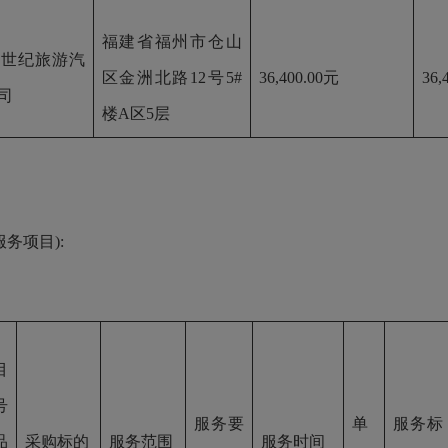
福建省福州市仓山
海世纪旅游汽
区金洲北路
12号5#
36,400.00元
36,
司
楼A区5层
务项目):
目
号
服务要
单
服务标
品
采购标的
服务范围
服务时间