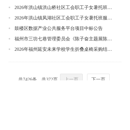
2026年洪山镇洪山桥社区工会职工子女暑托班服务采购项目成交公告
2026年洪山镇凤湖社区工会职工子女暑托班服务采购项目成交公告
鼓楼区数据产业公共服务平台项目中标公告
福州市三坊七巷管理委员会《陈子奋主题展陈》布展项目结果公告
2026年福州延安未来学校学生折叠桌椅采购结果公告
共
7426
条，共
372
页
上一页
下一页
福建省政府网站
福建省各地市网站
福州市各县（市）区网站
其他链接
今日更新
|
隐私保护
|
网站地图
|
联系我们
|
使用帮助
|