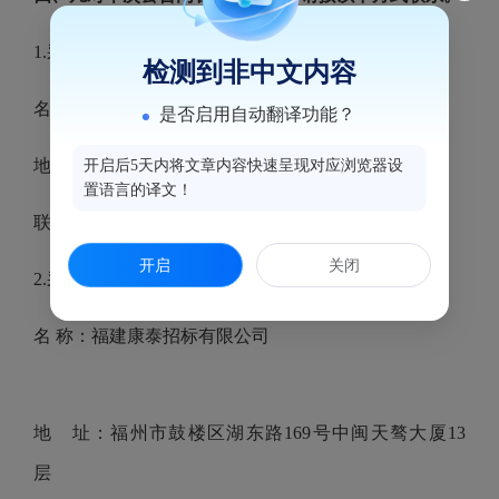
1.采购人信息
检测到非中文内容
名
称：
福州市鼓楼区人民法院
是否启用自动翻译功能？
地址：福州市鼓楼区江滨西大道
58号
开启后5天内将文章内容快速呈现对应浏览器设
置语言的译文！
联系方式：李先生
0591-86320386
开启
关闭
2.采购代理机构信息
名
称：福建康泰招标有限公司
地 址：福州市鼓楼区湖东路
169号中闽天骜大厦13
层