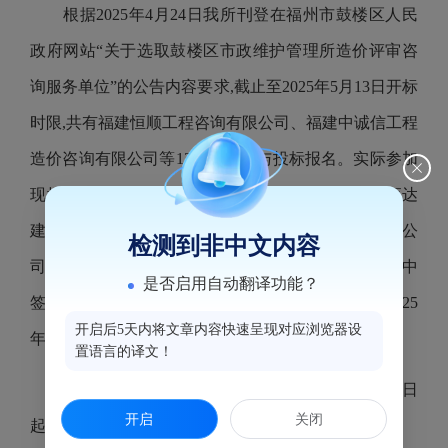
根据2025年4月24日我所刊登在福州市鼓楼区人民
政府网站“关于选取鼓楼区市政维护管理所造价评审咨
询服务单位”的公告内容要求,截止至2025年5月13日开标
时限,共有福建恒顺工程咨询有限公司、福建中诚信工程
造价咨询有限公司等13家公司参与投标报名。实际参加
现场抽签为13家公司,由监督员经现场抽签,福建中恒达
建设项目管理有限公司、浙江国信工程管理咨询有限公
检测到非中文内容
司2家为中签公司,并现场签字确认。后期我所将委托中
是否启用自动翻译功能？
签的2家公司进行各类项目的评审工作,服务期限为2025
开启后5天内将文章内容快速呈现对应浏览器设
年5月20日至2025年10月31日。
置语言的译文！
如有对此次抽选结果有异议,请在自本公告发布之日
开启
关闭
起3个工作日内向我所提交书面材料。