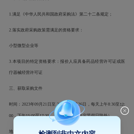
1.
满足《中华人民共和国政府采购法》第二十二条规定；
2.
落实政府采购政策需满足的资格要求：
小型微型企业等
3.
本项目的特定资格要求：
报价人应具备药品经营许可证或医
疗器械经营许可证
三、获取采购文件
时间：
2023
年
09
月
21
日至
2023
年
09
月
26
日，每天上午
8:30
至
12:
，下午
至
。（北京时间，法定节假日除外）
00
15:00
17:30
地点：福州市鼓楼区古田路
121
号华福大厦写字楼
层
4