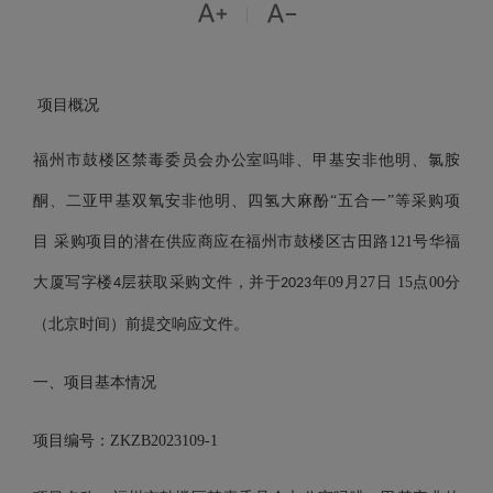


|
项目概况
福州市鼓楼区禁毒委员会办公室吗啡、甲基安非他明、氯胺
酮、二亚甲基双氧安非他明、四氢大麻酚
“五合一”等采购项
目
采购项目的潜在供应商应在福州市鼓楼区古田路
121
号华福
大厦写字楼
层获取采购文件，并于
年
09
月
27
日
15
点
00
分
4
2023
（北京时间）前提交响应文件。
一、项目基本情况
项目编号：
ZKZB2023109-1