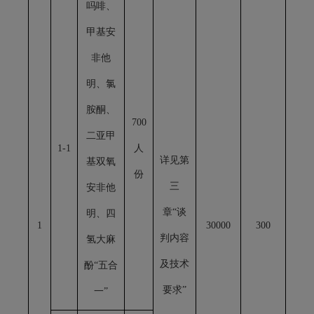
吗啡、
甲基安
非他
明、氯
胺酮、
700
二亚甲
1-1
人
详见第
基双氧
份
三
安非他
章“谈
明、四
1
30000
300
判内容
氢大麻
及技术
酚“五合
要求”
一”