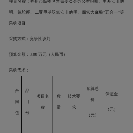
项目名称：
福州市鼓楼区禁毒委员会办公室吗啡、甲基安非他
明、氯胺酮、二亚甲基双氧安非他明、四氢大麻酚
“五合一”等
采购项目
采购方式：竞争性谈判
预算金额：
3
.00
万元（人民币）
采购需求：
预算
总
合
品
保证金
项目名
数
技术要
价
同
目
称
量
求
（元）
包
号
（元）