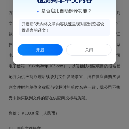
检测到非中文内容
是否启用自动翻译功能？
方式：供应商可直接到福建省中凯招标代理有限公司购买谈判
文件，若有异地购买谈判文件者，以对公转账汇款，但须在汇
开启后5天内将文章内容快速呈现对应浏览器设
置语言的译文！
款凭证中注明本项目的项目编号或项目名称，同时将汇款凭证
扫描件（或网银转账截图）、供应商单位名称、联系人、联系
开启
关闭
电话、拟报名合同包号等信息以电子邮件形式发送给招标公司
电子信箱（
fjzkzb@vip.163.com
），以便确认相应项目的报名登
记并为供应商办理后续谈判文件发送事宜。潜在供应商购买谈
判文件时的单位名称应与投标时的单位名称一致，我公司不接
受未购买谈判文件的潜在供应商投标与质疑。
售价：￥
100.0
元（人民币）
四、响应文件提交