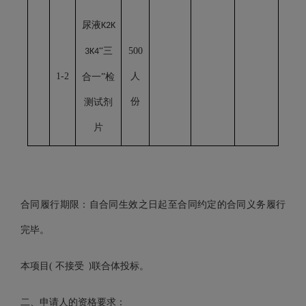
尿液
K2K
“三
500
3K4
1-2
人
合一”检
份
测试剂
片
合同履行期限：自合同生效之日起至合同约定的合同义务履行
完毕。
本项目
(
不接受
联合体投标。
)
二、申请人的资格要求：