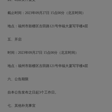
截止时间：
2023
年
09
月
27
日
15
点
00
分（北京时间）
地点：福州市鼓楼区古田路
121
号华福大厦写字楼
层
4
五、开启
时间：
2023
年
09
月
27
日
15
点
0
0
分（北京时间）
地点：福州市鼓楼区古田路
121
号华福大厦写字楼
层
4
六、公告期限
自本公告发布之日起
3
个工作日。
七、其他补充事宜