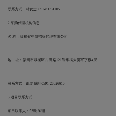
联系方式：
林女士
0591-83731105
2.
采购代理机构信息
名
称：福建省中凯招标代理有限公司
地 址：福州市鼓楼区古田路
121
号华福大厦写字楼
层
4
联系方式：邵璇
陈珊
0591-28026610
3.
项目联系方式
项目联系人：邵璇
陈珊