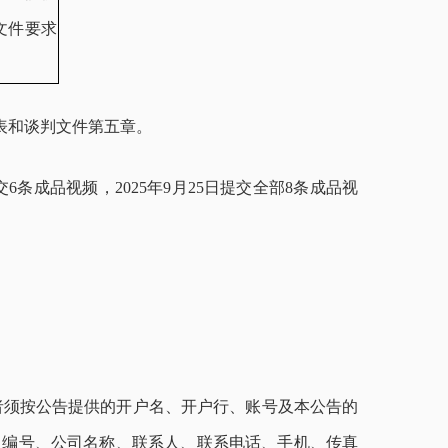
文件要求
表和谈判文件第五章。
6条成品视频，2025年9月25日提交全部8条成品视
者须按公告提供的开户名
、
开户行
、
账号及本公告的
目编号
、
公司名称
、
联系人
、
联系电话
、
手机
、
传真