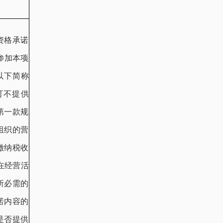
资格承诺
，参加本项
以下简称
可不提供
第一款规
组织的营
缴纳税收
在经营活
所必需的
诺内容的
是否提供