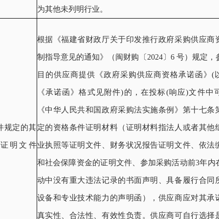
为其他未列明行业。
根据《福建省财政厅关于印发推行政府采购供应商
制指导意见的通知》（闽财购〔2024〕6 号）规定
目的供应商提供《政府采购供应商资格承诺函》(
《承诺函》格式见附件)的，在投标(响应)文件中
《中华人民共和国政府采购法实施条例》第十七条
件规定的其
定的资格条件证明材料（证明材料指法人或者其他
证明文件
业执照等证明文件、财务状况报告证明文件、依法
）
和社会保障资金的证明文件、参加采购活动前3年内
检测到非中文内容
动中没有重大违法记录的书面声明、具备履行合同
是否启用自动翻译功能？
设备和专业技术能力的声明函），供应商应对其承
真实性、合法性、有效性负责。供应商可自行选择