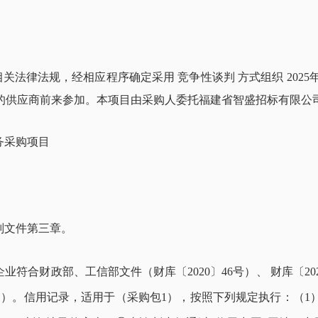
相关法律法规，经相应程序确定采用
竞争性谈判
方式组织
202
的供应商前来参加。本项目由采购人委托
福建省智盛招标有限公
务采购项目
判文件第三章。
企业符合财政部
、
工信部文件（财库〔2020〕46号）
、
财库〔20
1）。
信用记录，
适用于（采购包1），按照下列规定执行：（1