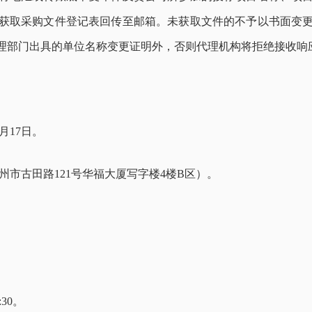
获取采购文件登记表回传至
邮箱。未
获取文件
的不予以书面变
理部门出具的单位名称变更证明外，否则代理机构将拒绝接收响
月
17
日
。
州市古田路121号华福大厦写字楼4楼B区）。
:
30
。