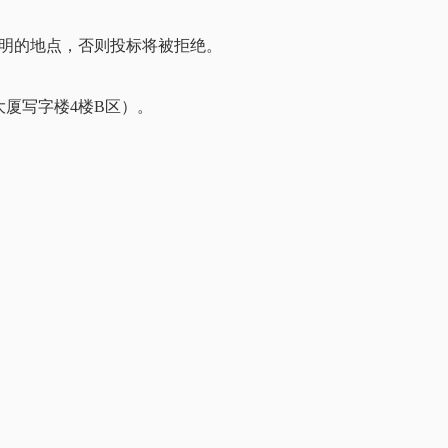
明的地点，否则
投标将被拒绝。
大厦写字楼4楼B区）。