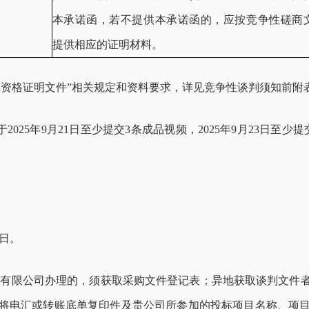
开启后5天内将文章内容快速呈现对应浏览器设置语言的
译文！
本承诺函，若不提供本承诺函的，应按竞争性磋商
提供相应的证明材料。
开启
关闭
“资格证明文件”相关规定和资料要求，详见竞争性谈判须知前附
25年9月21日至少提交3条成品视频，2025年9月23日至少提交
日
。
标有限公司办理的，须
获取采购文件登记表
；异地
获取
谈判文件
将电汇或转账底单复印件及贵公司所参加的投标项目名称
、
项