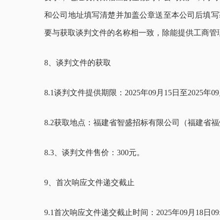
和公司地址填写清楚并加盖公章送至本公司
后
填写
要与
获取
谈判文件的名称相一致，除能提供工商管
8
、
谈判文件的获取
8
.1谈判文件提供期限：
2025年
09
月
15
日至2025年
09
8
.2获取地点：福建省智盛招标有限公司（福建省福
8
.3
、
谈判文件售价：
3
00元。
9
、
首次响应文件递交
截止
9
.1
首次响应文件递交
截止时间：
2025年
09
月
18
日
09