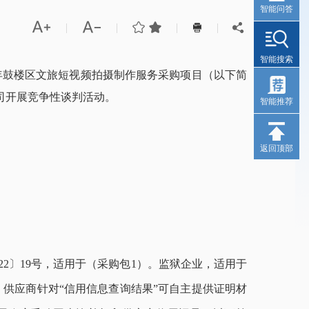
智能问答




|
|
|
|


智能搜索
5年鼓楼区文旅短视频拍摄制作服务采购项目
（以下简
司
开展竞争性谈判活动。
智能推荐
返回顶部
22〕19号，适用于（
采购包
1）。监狱企业，适用于
）供应商针对“信用信息查询结果”可自主提供证明材