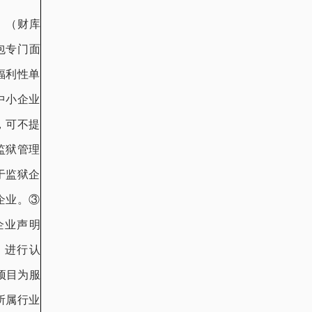
》（财库
包专门面
福利性单
中小企业
，可不提
监狱管理
于监狱企
企业。③
企业声明
》进行认
项目为服
所属行业