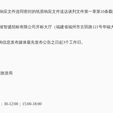
响应文件连同
密封的纸质响应文件
送达谈判文件第一章第
10
条载
省智盛招标有限公司开标大厅（福建省福州市古田路121号华福
购信息发布媒体最先发布公告之日起3个工作日
。
和旅游局
0-12:00；1
5
:
0
0-1
8
:
0
0