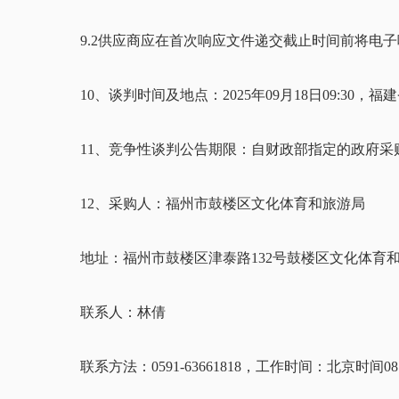
9
.2供应商应在
首次响应文件递交
截止时间前将电子
10
、
谈判
时间及地点：
2025年
09
月
18
日
09
:
30
，福建
1
1
、
竞争性谈判公告期限：自财政部指定的政府采
1
2
、
采购人：
福州市鼓楼区文化体育和旅游局
地址：福州市鼓楼区津泰路132号
鼓楼区文化体育
联系人：
林倩
联系方法：
0591-63661818
，
工作时间：北京时间08：3