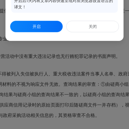
开启后5天内将文章内容快速呈现对应浏览器设置语言的
译文！
提供响应文件提交截止时间前（不含截止时间当月）六个月任
开启
关闭
专业技术能力的书面声明；
经营活动中没有重大违法记录也
无行贿犯罪
记
录的书面声明。
应商不得被列入失信被执行人、重大税收违法案件当事人名单、政
明材料的不视为响应文件无效。查询结果的审查：①由磋商小
查询结果与磋商小组的查询结果不一致的，以磋商小组的查询结
供应商信用记录时的原始页面打印后随磋商文件一并存档），
与政府采购活动相关信息的，其资格审查不合格
。