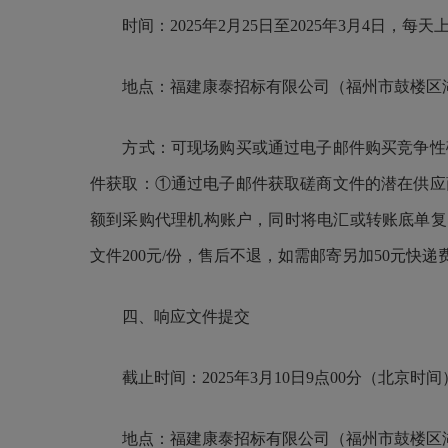
时间：202
5
年
2
月
25
日至202
5
年
3
月
4
日，每天上午
地点：福建康泰招标有限公司（福州市鼓楼区湖
方式：
可现场购买或通过电子邮件购买竞争性
件获取：①通过电子邮件获取磋商文件的潜在供应
额到采购代理机构账户，同时将电汇或转账底单复印件
文件200元/份，售后不退，如需邮寄另加50元快递
四、响应文件提交
截止时间：202
5
年
3
月
10
日
9
点
0
0分（北京时间
地点：福建康泰招标有限公司（福州市鼓楼区湖