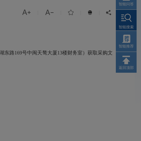
智能问答



|
|
|
|


智能搜索
智能推荐
湖东路169号中闽天骜大厦13楼财务室）获取采购文
返回顶部