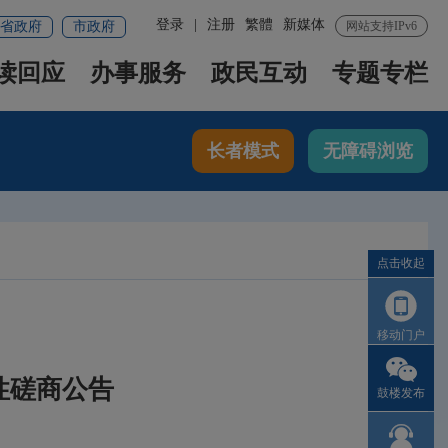
登录
|
注册
繁體
新媒体
省政府
市政府
网站支持IPv6
读回应
办事服务
政民互动
专题专栏
长者模式
无障碍浏览
点击收起
移动门户
性磋商公告
鼓楼发布