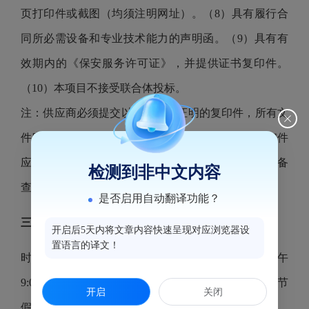
页打印件或截图（均须注明网址）。（8）具有履行合
同所必需设备和专业技术能力的声明函。（9）具有有
效期内的《保安服务许可证》，并提供证书复印件。
（10）本项目不接受联合体投标。
注：供应商必须提交以上文件或证明的复印件，所有文
件应是最新（有效）、清晰并加盖供应商公章，复印件
应注明
“与原件一致”，否则资格审查不合格，原件备
检测到非中文内容
查。
是否启用自动翻译功能？
三、获取采购文件
开启后5天内将文章内容快速呈现对应浏览器设
置语言的译文！
时间：
2021年10月20日 至 2021年10月26日，每天上午
9:00至12:00，下午14:30至17:00。（北京时间，法定节
开启
关闭
假日除外）