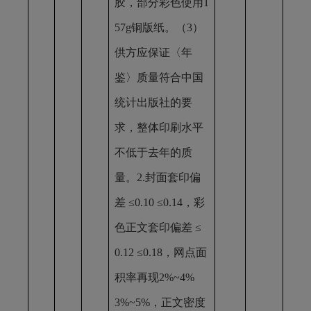
胶，部分彩色使用1
57g铜版纸。（3）
供方应保证〈年
鉴〉质量符合中国
统计出版社的要
求，整体印刷水平
不低于去年的质
量。2.封面套印偏
差 ≤0.10 ≤0.14，彩
色正文套印偏差 ≤
0.12 ≤0.18，网点面
积率再现2%~4%
3%~5%，正文密度