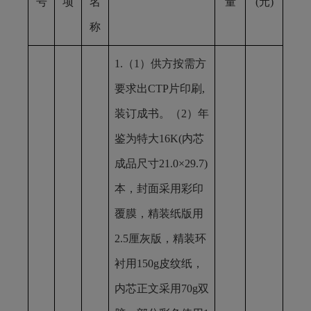
号
项
名
量
(元)
称
1.（1）供方按需方
要求出CTP片印刷,
装订成书。（2）年
鉴为特大16K(内芯
成品尺寸21.0×29.7)
本，封面采用彩印
覆膜，精装纸版用
2.5厘灰版，精装环
衬用150g皮纹纸，
内芯正文采用70g双