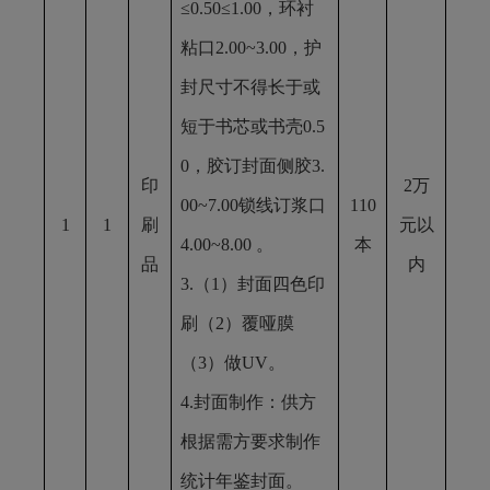
≤0.50≤1.00，环衬
粘口2.00~3.00，护
封尺寸不得长于或
短于书芯或书壳0.5
0，胶订封面侧胶3.
印
2万
00~7.00锁线订浆口
110
1
1
刷
元以
4.00~8.00 。
本
品
内
3.（1）封面四色印
刷（2）覆哑膜
（3）做UV。
4.封面制作：供方
根据需方要求制作
统计年鉴封面。