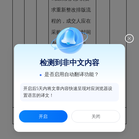
求重新整改排版流
程的，成交人应在
采购人要求的时间
内配合整改到位，
因采购人多次催促
检测到非中文内容
未按时完成的，采
是否启用自动翻译功能？
购人有权终止合同
重新组织采购活
开启后5天内将文章内容快速呈现对应浏览器设
置语言的译文！
动。
总价合计（大写）：人民币贰万元以内
开启
关闭