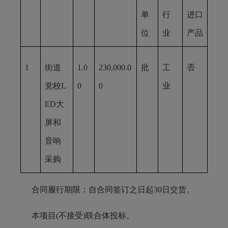
单
行
进口
位
业
产品
1
街道
1.0
230,000.0
批
工
否
党校
L
0
0
业
ED大
屏和
音响
采购
合同履行期限：自合同签订之日起30日交货。
本项目(不接受)联合体投标。