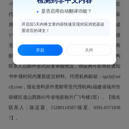
检测到非中文内容
+项目编号+公司名称；邮件内容：列明公司名称、法定
是否启用自动翻译功能？
代表人或授权代表人姓名及联系方式；邮件附件：需采
用A4纸幅面，将报名材料加盖企业鲜章，按顺序制作成
开启后5天内将文章内容快速呈现对应浏览器设
置语言的译文！
1个PDF格式文件，文件名称与主题一致，复印件扫描
无效。报名材料审核通过后，代理机构联系人向供应商
开启
关闭
邮箱发送询价通知书电子版；审核未通过的，代理机构
联系人以邮件形式回复审核情况，供应商可在询价通知
书申领时间内重新提交材料。代理机构邮箱：sgzfj@szt
cfj.com，报名资料原件需邮寄至代理机构(福建省福州市
鼓楼区道山西路82号省电影制片厂5号楼2层）。【报名
联系人：陈湜霖、15280110587/陈星、0591-8371838
7】。