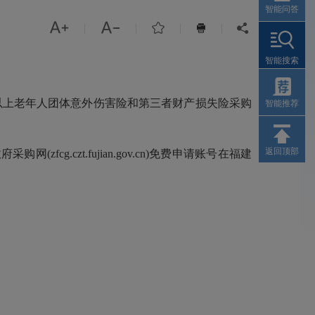
智能问答



|
|
|
|


智能搜索
岁（含）以上老年人团体意外伤害险和第三者财产损失险采购
智能推荐
返回顶部
.czt.fujian.gov.cn)免费申请账号在福建