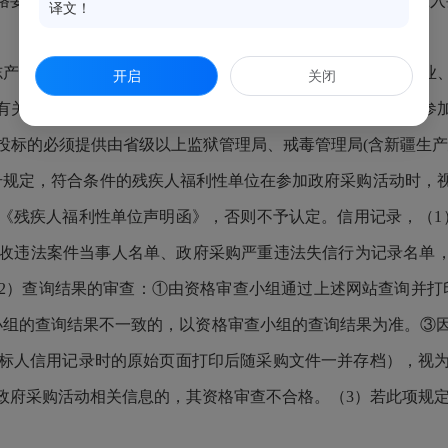
格要求；如属于特定行业项目
,供应商应当具备特定行业法定准
译文！
产品、信息安全产品按本采购文件规定执行。小型、微型企业
开启
关闭
关问题的通知》(财库【2014】68号)文件规定，凡监狱企业
投标的必须提供由省级以上监狱管理局、戒毒管理局(含新疆生产
41号规定，符合条件的残疾人福利性单位在参加政府采购活动时
残疾人福利性单位声明函》，否则不予认定。信用记录，（1）按
收违法案件当事人名单、政府采购严重违法失信行为记录名单，
2）查询结果的审查：①由资格审查小组通过上述网站查询并打
小组的查询结果不一致的，以资格审查小组的查询结果为准。③
标人信用记录时的原始页面打印后随采购文件一并存档），视
政府采购活动相关信息的，其资格审查不合格。（3）若此项规