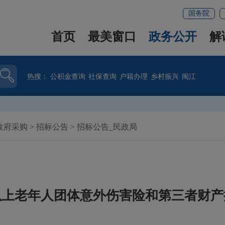
国务院
首页
最美窗口
政务公开
解
热搜：
公积金查询
社保查询
户籍办理
乡村振兴
闽江
政府采购
>
招标公告
>
招标公告_民政局
含）以上老年人团体意外伤害险和第三者财