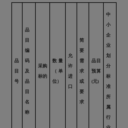
中
小
品
企
目
简
业
编
要
允
划
品
码
数量
需
品目
采购
许
分
目
及
（单
求
预算
标的
进
标
号
品
位）
或
(元)
口
准
目
要
所
名
求
属
称
行
业