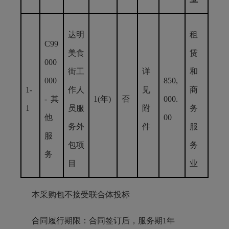
达明
租
C99
美食
赁
000
街工
详
和
000
850,
1-
作人
见
商
-其
1(年)
否
000.
1
员服
附
务
他
00
务外
件
服
服
包项
务
务
目
业
本采购包不接受联合体投标
合同履行期限：合同签订后，服务期1年