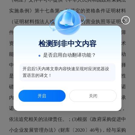
实施条例》第十七条第一款规定的资格条件证明材料
（证明材料指法人或者其他组织的营业执照等证明文
件、财务状况报告证明文件、依法缴纳税收和社会保障
检测到非中文内容
资金的证明文件、具备履行合同所必需设备和专业技术
能力的声明函、参加政府采购活动前3年内在经营活动
是否启用自动翻译功能？
中没有重大违法记录的书面声明），供应商可自行选择
开启后5天内将文章内容快速呈现对应浏览器设
是否提供本承诺函，若不提供本承诺函的，应按竞争性
置语言的译文！
磋商文件要求提供相应的证明材料。供应商应对其承诺
开启
关闭
内容的真实性、合法性、有效性负责，不得作出虚假承
诺，承诺不实的，属于提供虚假材料谋取中标、成交，
依法追究相关的法律责任。；(3)根据《政府采购促进中
小企业发展管理办法》(财库〔2020〕46号)，经与采购