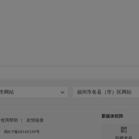
市网站
福州市各县（市）区网站
新媒体矩阵
使用帮助
|
友情链接

闽ICP备08100339号
鼓楼发布