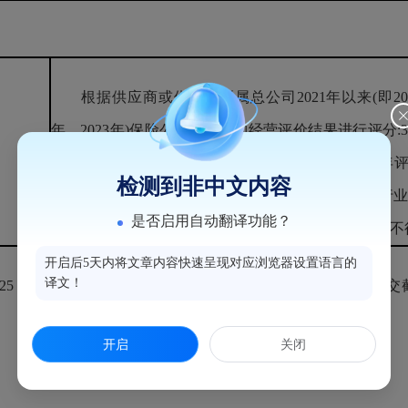
根据供应商或供应商所属总公司2021年以来(即2021
年、2023年)保险公司法人机构经营评价结果进行评分:
3
为A的得3分,3年评价(2年为A、1年为B)的得2分,3年
检测到非中文内容
A、2年为B)的得1分,其余不得分。须提供中国保险行
是否启用自动翻译功能？
公布的历年经营评价结果截图并加盖投标人公章,否则
开启后5天内将文章内容快速呈现对应浏览器设置语言的
译文！
 月 29 日 09 时 00 分(北京时间)现更正为:采购公告递交截止时间、
开启
关闭