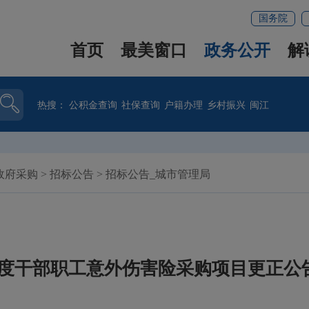
国务院
首页
最美窗口
政务公开
解
热搜：
公积金查询
社保查询
户籍办理
乡村振兴
闽江
政府采购
>
招标公告
>
招标公告_城市管理局
027年度干部职工意外伤害险采购项目更正