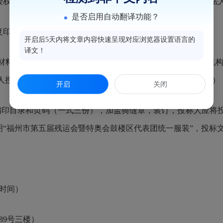
权委托的，还需提供被委托人身份证原件和复印件各一份及法
是否启用自动翻译功能？
复印件各一份（需加盖单位公章）；
开启后5天内将文章内容快速呈现对应浏览器设置语言的
译文！
材料（机构介绍应含：单位名称、办公地址、法定代表人、机构
人授权书、营业执照等证明文件、无重大违法记录书面声明等）
开启
关闭
编印目录和页码（一式三份），加盖骑缝章，装订，投标人应将
明“福州市第五届残运会暨特奥会鼓楼区代表团统一服装”，投标
作时间）
89号三楼）