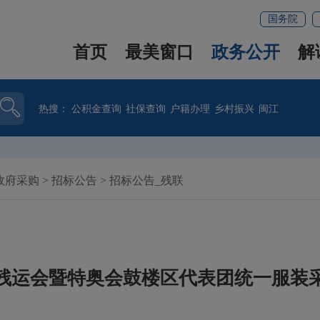
国务院
首页
最美窗口
政务公开
解
热搜：
公积金查询
社保查询
户籍办理
乡村振兴
闽江
政府采购
>
招标公告
>
招标公告_残联
五届残运会暨特奥会鼓楼区代表团统一服装