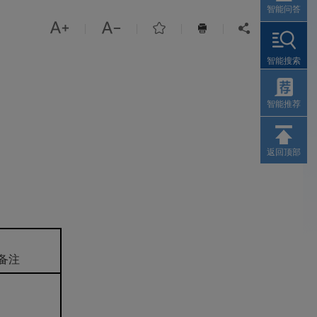
智能问答



|
|
|
|


智能搜索
智能推荐
返回顶部
备注