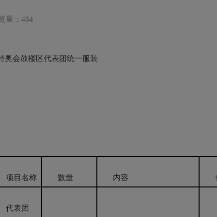
览量：484
暨特奥会鼓楼区代表团统一服装
项目名称
数量
内容
代表团