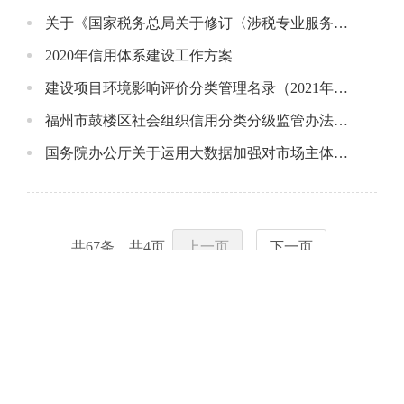
关于《国家税务总局关于修订〈涉税专业服务机构信用积分指标体系及积分规则〉的公告》的解读
2020年信用体系建设工作方案
建设项目环境影响评价分类管理名录（2021年版）
福州市鼓楼区社会组织信用分类分级监管办法（试行）
国务院办公厅关于运用大数据加强对市场主体服务和监管的若干意见
共
67
条，共
4
页
上一页
下一页
福建省政府网站
福建省各地市网站
福州市各县（市）区网站
其他链接
今日更新
|
隐私保护
|
网站地图
|
联系我们
|
使用帮助
|