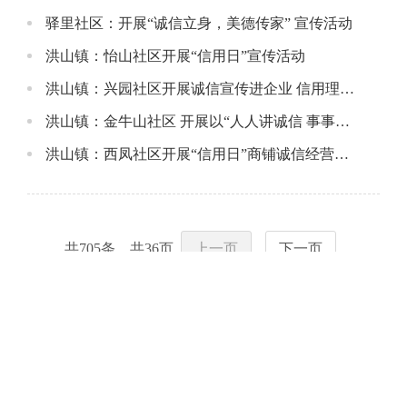
驿里社区：开展“诚信立身，美德传家” 宣传活动
洪山镇：怡山社区开展“信用日”宣传活动
洪山镇：兴园社区开展诚信宣传进企业 信用理念入人心
洪山镇：金牛山社区 开展以“人人讲诚信 事事守信用” 宣传活动
洪山镇：西凤社区开展“信用日”商铺诚信经营宣传活动
共
705
条，共
36
页
上一页
下一页
福建省政府网站
福建省各地市网站
福州市各县（市）区网站
其他链接
今日更新
|
隐私保护
|
网站地图
|
联系我们
|
使用帮助
|