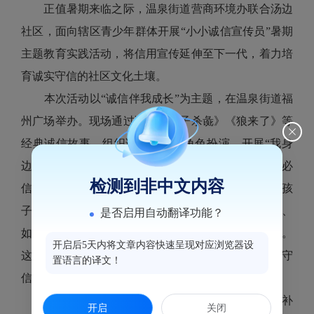
正值暑期来临之际，温泉街道营商环境办联合汤边
社区，面向辖区青少年群体开展“小小诚信宣传员”暑期
主题教育实践活动，将信用宣传延伸至下一代，着力培
育诚实守信的社区文化土壤。
本次活动以“诚信伴我成长”为主题，在温泉街道福
州广场举办。现场通过讲述《曾子杀彘》《狼来了》等
经典诚信故事、组织诚信情景剧角色扮演、开展“我身
边的诚信小事”分享会等形式，引导孩子们理解“言必
检测到非中文内容
信、行必果”的道理。活动还设置了各种模拟游戏让孩
子们通过完成守信任务（如按时到场、遵守游戏规则、
是否启用自动翻译功能？
如实分享）获得“诚信积分”，积分可兑换文具小礼品。
开启后5天内将文章内容快速呈现对应浏览器设
这种寓教于乐的方式，让孩子们在互动中切身感受到守
置语言的译文！
信带来的认同感和成就感。
此次活动为辖区青少年信用教育工作进行查缺补
开启
关闭