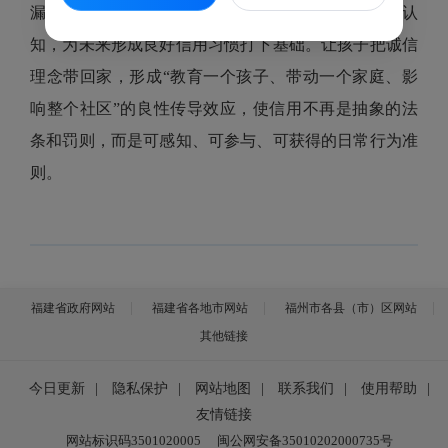
漏，帮助孩子们从小建立“信用是一种宝贵资产”的认
知，为未来形成良好信用习惯打下基础。让孩子把诚信
理念带回家，形成“教育一个孩子、带动一个家庭、影
响整个社区”的良性传导效应，使信用不再是抽象的法
条和罚则，而是可感知、可参与、可获得的日常行为准
则。
福建省政府网站
福建省各地市网站
福州市各县（市）区网站
其他链接
今日更新
|
隐私保护
|
网站地图
|
联系我们
|
使用帮助
|
友情链接
网站标识码3501020005
闽公网安备35010202000735号