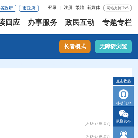
登录
|
注册
繁體
新媒体
省政府
市政府
网站支持IPv6
读回应
办事服务
政民互动
专题专栏
长者模式
无障碍浏览
点击收起
移动门户
鼓楼发布
[2026-08-07]
[2026-08-07]