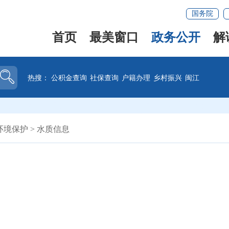
国务院
首页
最美窗口
政务公开
解
热搜：
公积金查询
社保查询
户籍办理
乡村振兴
闽江
环境保护
>
水质信息