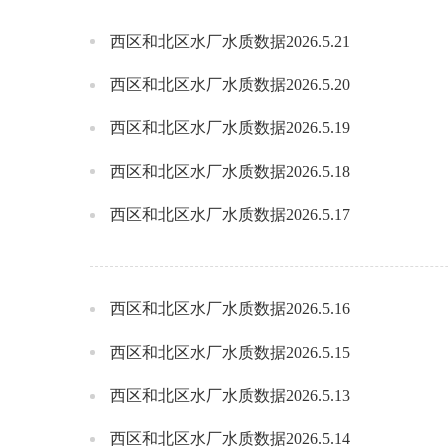
西区和北区水厂水质数据2026.5.21
西区和北区水厂水质数据2026.5.20
西区和北区水厂水质数据2026.5.19
西区和北区水厂水质数据2026.5.18
西区和北区水厂水质数据2026.5.17
西区和北区水厂水质数据2026.5.16
西区和北区水厂水质数据2026.5.15
西区和北区水厂水质数据2026.5.13
西区和北区水厂水质数据2026.5.14