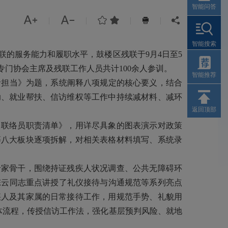
智能问答




|
|
|
|


智能搜索
的服务能力和履职水平，鼓楼区残联于9月4日至5
专门协会主席及残联工作人员共计100余人参训。
智能推荐
担当》为题，系统阐释八项规定的核心要义，结合
助、就业帮扶、信访维权等工作中持续减材料、减环
返回顶部
联络员职责清单》，用详尽具象的图表演示对政策
等八大板块逐项拆解，对相关表格材料填写、系统录
家骨干，围绕持证残疾人状况调查、公共无障碍环
陈云同志重点讲授了礼仪接待与沟通规范等系列亮点
疾人及其家属的日常接待工作，用规范手势、礼貌用
具体流程，传授信访工作法，强化基层预判风险、就地