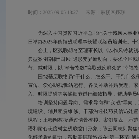
时间：2025-09-05 18:27
来源：鼓楼区残联
为深入学习贯彻习近平总书记关于残疾人事业重要
日举办2025年街镇残联理事长暨联络员培训班。
会上，区残联胡冬至理事长以《以作风铸就初心
典型案例剖析“四风”隐形变异新动向，要求全区
节、减时限，以“辛苦指数”换取残疾群众的“幸福
围绕基层联络员“干什么、怎么干、干到什么程
宣传、爱心助残驿站运行、各类补助补贴受理、家
入、时限提醒等实操细节进行细致指导，帮助学员
培训坚持问题导向、需求导向和“实战”导向，
境建设、辅具租赁维修、干部沟通技巧及信访处置
课程：王赣闽教授通过情景模拟、案例复盘，示范
语和耐心态度树立残联窗口形象；陈云同志则聚焦1
化解矛盾的能力，帮助基层联络员在“第一环节”解