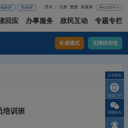
登录
|
注册
繁體
新媒体
省政府
市政府
网站支持IPv6
读回应
办事服务
政民互动
专题专栏
长者模式
无障碍浏览
点击收起
移动门户
员培训班
鼓楼发布