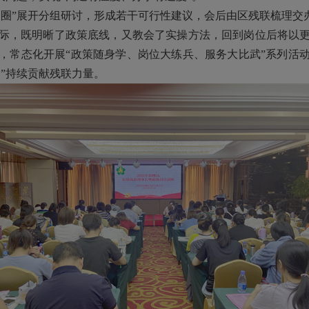
圈”展开分组研讨，形成若干可行性建议，会后由区残联梳理交
，既明晰了政策底线，又教会了实操方法，回到岗位后将以更
，常态化开展“政策随身学、岗位大练兵、服务大比武”系列活
”持续贡献残联力量。