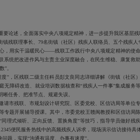
论述，全面落实中央八项规定精神，进一步提升我区基层残联
十街镇残联理事长、79名街镇（社区）残疾人联络员、五个残疾人
，用实干温暖民心——残联工作践行中央八项规定精神的使命
残联系统把改进作风与主责主业深度融合，在民生维稳、康复救
指数”。
度”，区残联二级主任科员彭文良同志详细讲解《街镇（社区）
庭无障碍改造、就业培训数据核查和“残疾人一件事”集成服务
明晰任务、把准节点、规避失误。
邀请市残联、市规划设计研究院、区委党校、区信访局等单位专
等专题开展辅导授课。其中，市委党校王赣闽教授和区信访局
“同理式倾听、正向反馈、置换角度”等技巧，指导学员做好残
2345便民服务热线中的高频残疾人诉求，现场演示信访接待
决问题，实现“沟通有温度、办事有速度”。