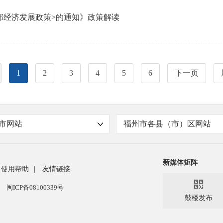
部经济发展政策>的通知》政策解读
1
2
3
4
5
6
下一页
市网站
福州市各县（市）区网站
新媒体矩阵
使用帮助
|
友情链接

闽ICP备08100339号
鼓楼发布