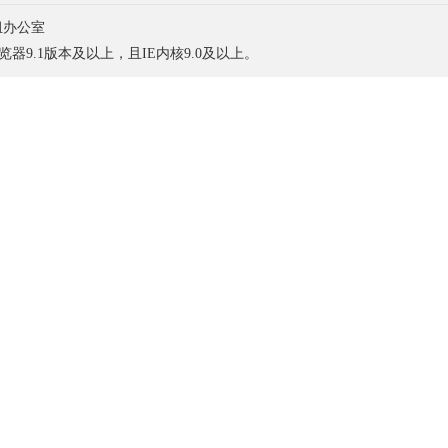
组办公室
浏览器9.1版本及以上，且IE内核9.0及以上。