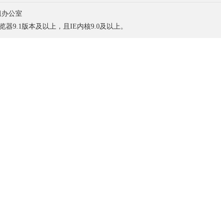
组办公室
浏览器9.1版本及以上，且IE内核9.0及以上。