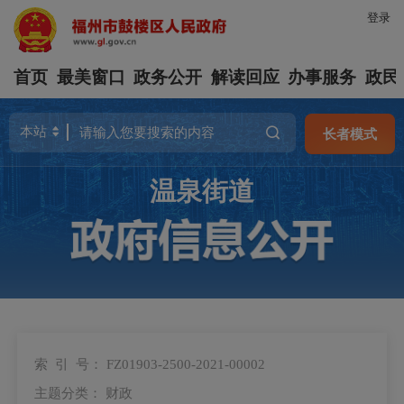
登录
首页
最美窗口
政务公开
解读回应
办事服务
政民
长者模式
温泉街道
索 引 号：
FZ01903-2500-2021-00002
主题分类：
财政