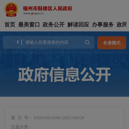
首页
最美窗口
政务公开
解读回应
办事服务
政民
长者模式
索 引 号：
FZ01100-0200-2022-00029
主题分类：