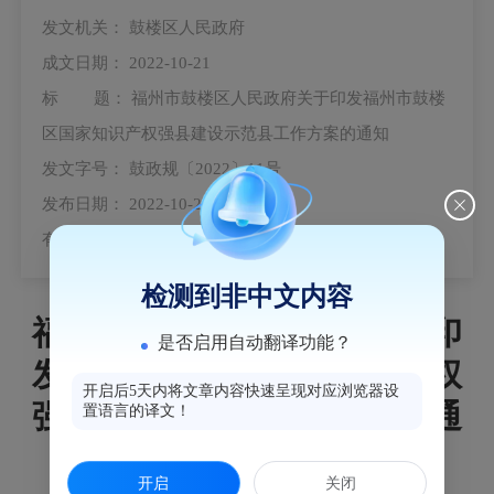
发文机关：
鼓楼区人民政府
成文日期：
2022-10-21
标 题：
福州市鼓楼区人民政府关于印发福州市鼓楼
区国家知识产权强县建设示范县工作方案的通知
发文字号：
鼓政规〔2022〕11号
发布日期：
2022-10-25
有 效 性：
失效
检测到非中文内容
福州市鼓楼区人民政府关于印
是否启用自动翻译功能？
发福州市鼓楼区国家知识产权
开启后5天内将文章内容快速呈现对应浏览器设
强县建设示范县工作方案的通
置语言的译文！
知
开启
关闭