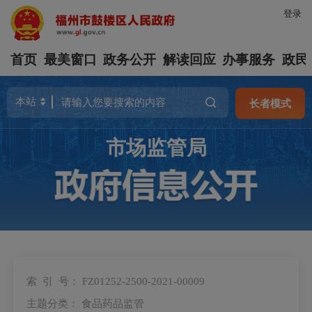
登录
首页
最美窗口
政务公开
解读回应
办事服务
政民
长者模式
市场监管局
索 引 号：
FZ01252-2500-2021-00009
主题分类：
食品药品监管