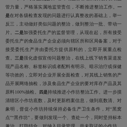
管力量，严格落实属地监管责任，不断推进整治工作。
一
是
在对各级检查发现的问题进行认真整改的基础上，举一
反三，主动做好类似问题的整治，做到整治一批、带动一
片。
二是
加强委托生产的监督管理，从现在起，所有接受
委托生产的食品生产企业必须向辖区所和区局备案，对于
接受委托生产并由委托方提供原料的，立即开展重点检
查。
三是
强化虚假宣传问题整治，在线上线下销售渠道发
现产品名称、标签标识或者配料有明示、暗示治疗或保健
等功效的，立即对企业开展全面检查，对其线上销售的产
品开展网络抽检，涉及食品生产企业的要对库存产品及其
原料100%抽检。
四
是
持续推进小作坊整治工作。进一步摸
清辖区小作坊底数，及时更新档案信息，做到底数清、对
象明，督促小作坊持续保持必备生产卫生条件，对“黑窝
点”“黑作坊”，要做到发现一个、查处一个，同时坚持标本
兼治，打防结合，对纳入目录管理、尚未取证的小作坊，