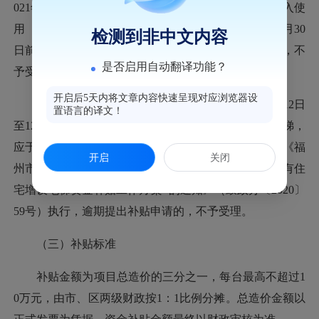
021年1月1日至12月31日期间取得检验合格证并登记投入使
用（以电梯使用登记证发证日期为准），并于2022年6月30
检测到非中文内容
日前向属地社区提出补贴申请。逾期提出补贴申请的，不
是否启用自动翻译功能？
予受理。
开启后5天内将文章内容快速呈现对应浏览器设
符合2020年补贴条件未领取补贴，且于2020年6月12日
置语言的译文！
至12月31日期间取得检验合格证并登记投入使用的电梯，
应于2021年6月30日前向属地社区提出补贴申请，按照《福
开启
关闭
州市鼓楼区人民政府办公室关于印发<鼓楼区2020年既有住
宅增设电梯资金补贴工作方案>的通知》（鼓政办〔2020〕
59号）执行，逾期提出补贴申请的，不予受理。
（三）补贴标准
补贴金额为项目总造价的三分之一，每台最高不超过1
0万元，由市、区两级财政按1：1比例分摊。总造价金额以