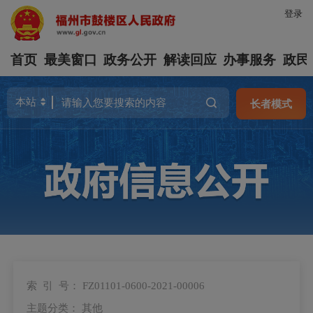
登录
首页
最美窗口
政务公开
解读回应
办事服务
政民
长者模式
索 引 号：
FZ01101-0600-2021-00006
主题分类：
其他