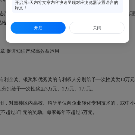
开启后5天内将文章内容快速呈现对应浏览器设置语言的
译文！
志产品保护，打造以地理标志保护为载体的区域品牌，提升地理
品给予权利人一次性资助5万元。
开启
关闭
章 促进知识产权高效益运用
利金奖、银奖和优秀奖的专利权人分别给予一次性奖励10万元
分别给予一次性奖励3万元、2万元、1万元。
用，对鼓楼区内高校、科研单位向企业转化专利技术的，或中小
项不超过3千元的奖励。每家每年不超过5万元。