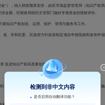
资金”），纳入财政预算安排，由区市场监督管理局（知识产权
安排金额，区财政局组织主管部门做好专项资金的绩效评价。
开展知识产权创造、运用、保护、管理与服务等工作。
、省、市和区委、区政府方针政策制定项目申报指南和发布申报
章 促进知识产权高质量创造
检测到非中文内容
利导航，每项资助不超过10万元，每年立项不超过2项。本措
是否启用自动翻译功能？
专利组合的，每项资助2万元。