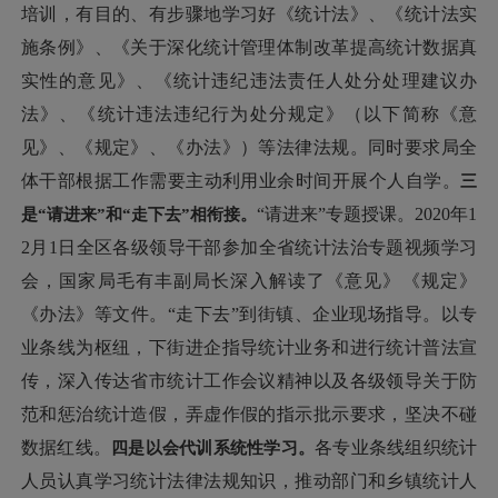
培训，有目的、有步骤地学习好《统计法》、《统计法实
施条例》、《关于深化统计管理体制改革提高统计数据真
实性的意见》、《统计违纪违法责任人处分处理建议办
法》、《统计违法违纪行为处分规定》（以下简称《意
见》、《规定》、《办法》）等法律法规。同时要求局全
体干部根据工作需要主动利用业余时间开展个人自学。
三
是“请进来”和“走下去”相衔接。
“请进来”专题授课。2020年1
2月1日全区各级领导干部参加全省统计法治专题视频学习
会，国家局毛有丰副局长深入解读了《意见》《规定》
《办法》等文件。“走下去”到街镇、企业现场指导。以专
业条线为枢纽，下街进企指导统计业务和进行统计普法宣
传，深入传达省市统计工作会议精神以及各级领导关于防
范和惩治统计造假，弄虚作假的指示批示要求，坚决不碰
数据红线。
四是以会代训系统性学习。
各专业条线组织统计
人员认真学习统计法律法规知识，推动部门和乡镇统计人