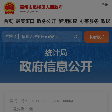
登录
首页
最美窗口
政务公开
解读回应
办事服务
政民
长者模式
统计局
索 引 号：
FZ01123-2500-2021-00004
主题分类：
无