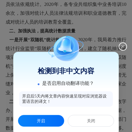
员依法依规统计。2020年，各专业共组织集中业务培训10
余次，加强对统计人员法律法规培训和职业道德教育，完
成对统计人员的培训教育全覆盖。
二、加强执法，提高统计数据质量
一是开展“双随机”统计执法检查。
2020年，我局着力推行
统计行业监管“双随机”抽查工作机制，建立了随机抽查事
项清单、检查对象名录库和检查人员名录库，制定了“双随
机”抽查工作细则。按照“双随机、一公开”的要求，从制度
检测到非中文内容
上保障事后监管的公正、透明和公平，促进宽进与严管无
是否启用自动翻译功能？
缝对接。2020年度统计监督检查2个街道3个专业共25家企
业，其中立案1起。
开启后5天内将文章内容快速呈现对应浏览器设
二是部门联动提升数据质量。
2020年3月起，我局对接数字
置语言的译文！
办、长威公司，充分利用“鼓楼智脑”平台内的工商数据，
开展“企业存续性查询平台”开发，能够方便实现接入部门
开启
关闭
数据后与统计名录库统一比对，有效推动审查关口前移。