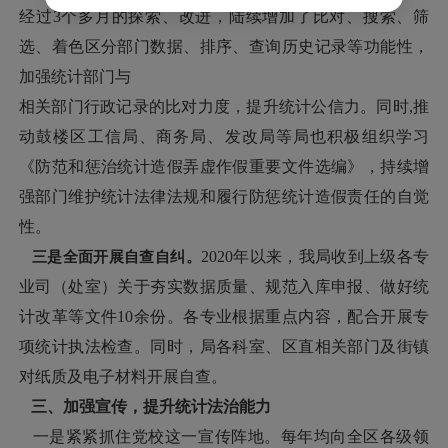
经过3个多月的探索、改进，陆续增加了比对、搜索、筛
选、着色区分部门数据、排序、查询历史记录等功能性，
加强统计部门与
相关部门行政记录的比对力度，提升统计公信力。同时,推
动鼓楼区工信局、商务局、发改局等局也积极组织学习
《防范和惩治统计造假弄虚作假重要文件选编》，持续增
强部门维护统计法律法规和履行防惩统计造假责任的自觉
性。
三是全面开展自查自纠。
2020年以来，我局收到上级各专
业司（处室）关于夯实数据质量、规范入库申报、做好统
计改革等文件10余份。各专业根据重点内容，配合开展专
项统计执法检查。同时，局各科室、区直相关部门及街镇
对纸质及电子材料开展自查。
三、加强宣传，提升统计法治能力
一是紧紧抓住党校这一宣传阵地。每年均向全区各级领