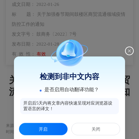
成文日期：
2022-01-26
标 题：
关于加强春节期间鼓楼区商贸流通领域疫情
防控工作的通知
发文字号：
鼓商务〔2022〕7号
发布日期：
2022-01-28
有 效 性：
有效
检测到非中文内容
关于加强春节期间鼓楼区商贸
流通领域疫情防控工作的通知
是否启用自动翻译功能？
开启后5天内将文章内容快速呈现对应浏览器设
鼓商务〔2022〕7号
置语言的译文！
来源：鼓楼区
开启
关闭
时间：2022-01-28 15:49