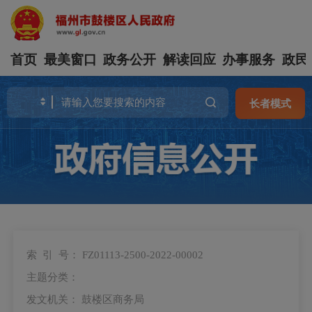
首页
最美窗口
政务公开
解读回应
办事服务
政民
长者模式
索 引 号：
FZ01113-2500-2022-00002
主题分类：
发文机关：
鼓楼区商务局