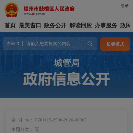
登录
首页
最美窗口
政务公开
解读回应
办事服务
政民
长者模式
城管局
索 引 号：
FZ01115-2500-2020-00005
主题分类：
无