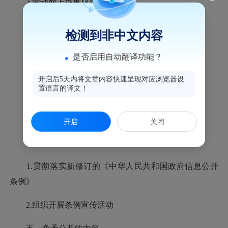
2.推动网上办事服务事项标准化
3.逐步实现政务信息共享共用
检测到非中文内容
4.完善政府网站反馈机制
是否启用自动翻译功能？
（五）优化审批办事服务
开启后5天内将文章内容快速呈现对应浏览器设
置语言的译文！
1.深化“放管服”改革
2.规范和完善办事指南
开启
关闭
（六）贯彻落实政府信息公开条例
1.贯彻落实新修订的《中华人民共和国政府信息公开
条例》
2.组织开展条例宣传活动