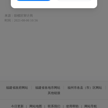
鼓委审办通〔2021〕3号
来源：鼓楼区审计局
时间：2021-08-06 10:56
福建省政府网站
福建省各地市网站
福州市各县（市）区网站
其他链接
今日更新
|
网站地图
|
联系我们
|
使用帮助
|
网站导航