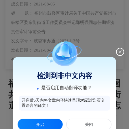
成文日期：
2021-08-05
标 题：
福州市鼓楼区审计局关于中国共产党福州市
鼓楼区委东街街道工作委员会书记郑明强同志任期经济
责任审计审前公告
发文字号：
鼓委审办通〔2021〕3号
发布日期：
2021-08-06
有 效 性：
有效
检测到非中文内容
福州市鼓楼区审计局关于中国
是否启用自动翻译功能？
共产党福州市鼓楼区委东街街
开启后5天内将文章内容快速呈现对应浏览器设
道工作委员会书记郑明强同志
置语言的译文！
任期经济责任审计审前公告
开启
关闭