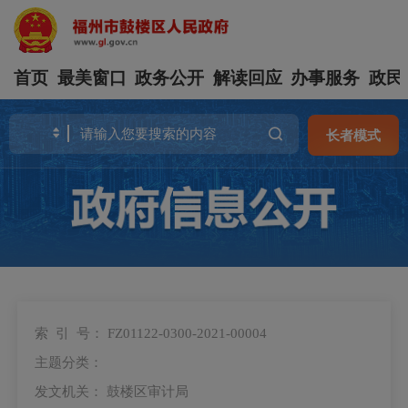
首页
最美窗口
政务公开
解读回应
办事服务
政民
长者模式
索 引 号：
FZ01122-0300-2021-00004
主题分类：
发文机关：
鼓楼区审计局