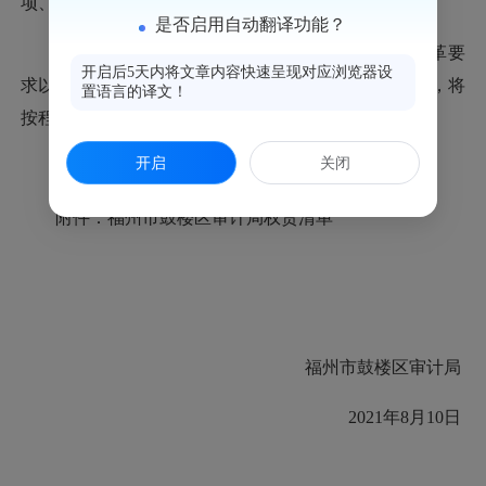
项、行政监督检查14项。
是否启用自动翻译功能？
因法律法规规章
“立、改、废、释”，“放管服”改革要
开启后5天内将文章内容快速呈现对应浏览器设
求以及机构和职能调整等情况致权责事项发生变化的，将
置语言的译文！
按程序及时予以动态调整并做好结果公布、报备工作。
开启
关闭
附件：福州市鼓楼区审计局权责清单
福州市鼓楼区审计局
2021年8月10日