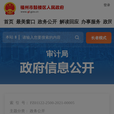
登录
首页
最美窗口
政务公开
解读回应
办事服务
政民
长者模式
审计局
索 引 号：
FZ01122-2500-2021-00005
主题分类：
政务公开