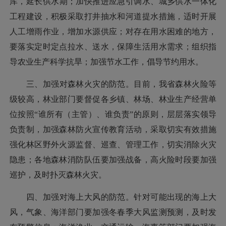
库，
延长供水期；
加快推进应急引调水、城乡供水一体化
工程建设，积极采取打井抽水和河道提水措施，适时开展
人工增雨作业，增加水源供应；
对存在用水困难的地方，
要落实定时定点拉水、送水，保障生活用水需求；组织指
导农业生产科学抗旱；加强节水工作，倡导节约用水。
三、加强对森林火灾的防范。
目前，我省森林火险等
级较高，林业部门要督促
各乡镇、林场、林业生产经营单
位按照
“谁所有（主管）、谁负责”的原则，层层落实领导
负责制，加强森林防火宣传教育活动，采取切实有效措施
强化林区野外火源监督、巡查、管理工作，切实消除火灾
隐患；各地森林消防队伍要加强战备，高火险时段要加强
巡护，及时扑灭森林火灾。
四、加强对海上大风的防范。针对可能出现的海上大
风，气象、海洋部门要加强冬春季大风监测预测，及时发