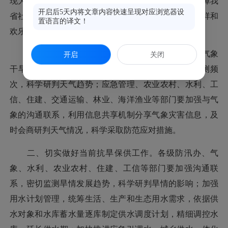
现大风。
为加强春节期间气象灾害防范应对工作，保障我
开启后5天内将文章内容快速呈现对应浏览器设
省社会生产生活秩序有序运行，确保人民群众过一个祥和
置语言的译文！
欢乐的春节，现就有关事项通知如下：
一、加强天气预测预报与会商。
针对当前我省的气象
开启
关闭
干旱态势，气象部门要加强天气预测预报，加密观测频
次，科学研判天气趋势；应急管理
、农业农村、水利、工
信、住建、交通运输、林业、海洋渔业等部门要加强与气
象的沟通联系，利用信息共享机制分享气象灾害信息，及
时会商研判天气情况，科学采取防范应对措施。
二、切实做好当前抗旱保供工作。
各级防汛办、
气
象、水利、农业农村、住建、工信等部门要加强沟通联
系，密切监测旱情发展趋势，科学研判旱情的影响；
加强
用水计划管理，统筹生活、生产和生态用水需求，
依据供
水对象和水库蓄水量逐库制定供水调度计划，
精细调控水