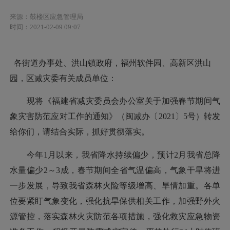
来源：鼓楼区应急管理局
时间：2021-02-09 09:07
各街道办事处、洪山镇政府，福州软件园、高新区洪山
园，区减灾委有关成员单位：
现将《福建省减灾委员会办公室关于加强春节期间气
象灾害防范应对工作的通知》（闽减办〔
2021〕5号）
转发
给你们，请结合实际，抓好贯彻落实
。
今年
1月以来，我省降水持续偏少，预计2月我省总降
水量偏少2～3成，春节期间全省气温偏高，气象干旱将进
一步发展，导致我省森林火险等级增高、旱情加重。
各
单
位要
紧盯气象变化，强化抗旱保供相关工作，加强野外火
源管控，落实森林火灾防范各项措施，
强化救灾应
急物资