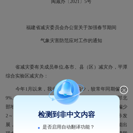
闽减办〔
2021〕5号
福建省减灾委员会办公室关于加强春节期间
气象灾害防范应对工作的通知
省减灾委有关成员单位
,各市、县（区）减灾办，平潭
综合实验区减灾办：
今年
1月以来，我省降水持续偏少，
较常年同期偏少
5
9%。截至1月25日，全省有47个县市为气象中旱，
西部北
部地区有
16个县市为气象重旱。
预计
2月我省总降水量偏少
检测到非中文内容
2～3成，
春节期间全省气温偏高，气象干旱将进一步发
展，导致我省森林火险等级增高、旱情加重、沿海可能出
是否启用自动翻译功能？