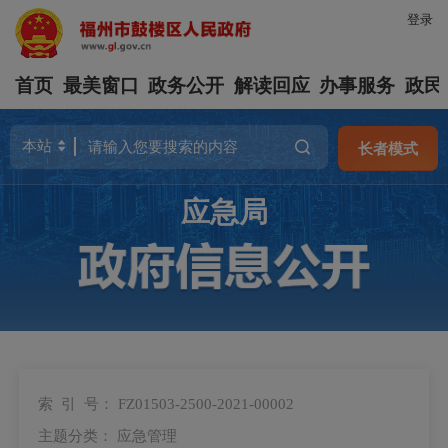
登录
首页
最美窗口
政务公开
解读回应
办事服务
政民
长者模式
应急局
索 引 号：
FZ01503-2500-2021-00002
主题分类：
应急管理