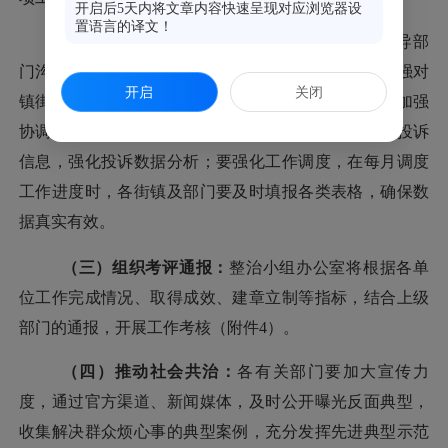
开启后5天内将文章内容快速呈现对应浏览器设
置语言的译文！
（二）强化部门联动：
各部门要主动同市级指导部
门沟通协调，疏通整治工作遇到的难点和堵点；要加强对
开启
关闭
镇街的业务指导，确保各项工作落在实处
；各部门要加强
协调联动，主动对接区
“12345”热线中心调度餐饮油烟投诉
信息，强化投诉数据分析；要强化工作调度，在每月调度
工作进度时，各街镇及部门要及时填报各类表格，确保数
据真实有效。
（三）组织考评通报：
整治小组办公室将根据各单
位工作完成情况、取得成效、建章立制等指标，结合上级
部门的通报，开展工作考核（附件
4）。
（四）推动社会共治：
各有关部门要加大宣传力
度，通过官方渠道、新闻媒体，及时公开曝光反面典型，
收集解决群众烦心事的典型案例，充分发挥先进典型示范