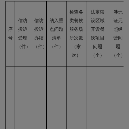
检查各
法定禁
涉无
信访
信访
纳入重
类餐饮
设区域
证无
序
投诉
投诉
点问题
服务场
开设餐
照经
号
受理
办结
清单
所次数
饮项目
营问
（件）
（件）
（件）
（家
问题
题
次）
（个）
（个）