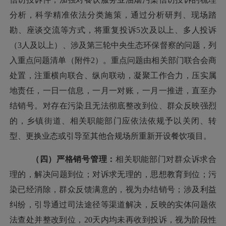
分析，科学精准依法分类施策，
通过分析研判、现场踏
勘、座谈交流等方式，将重复投诉
5次及以上、多人投诉
（3人及以上）、涉及第三轮中央生态环保督察的问题，列
入重点问题清单（附件2）。重点问题由相关部门联合会商
处置，注重
横向联合、纵向联动
，凝聚工作合力，压实属
地责任，一日一信息，一月一对账，一月一推进，直至办
结销号。
对
存在污染且无法彻底整改到位、群众反映强烈
的，乡镇街道、
相关职能部门应依法依规
予以关闭、转
型、更换业态或引导至其他合规场所重新开设餐饮项目
。
（四）严格销号管理：
相关职能部门对
群众诉求合
理的
，
解决问题到位
；
对诉求无理的
，
思想教育到位
；
污
染已经消除，群众反馈满意的，视为办结销号；涉及利益
纠纷，引导通过司法途径等渠道解决，反映的实体问题依
法查处并整改到位，
20天内均未再收到投诉，视为阶段性