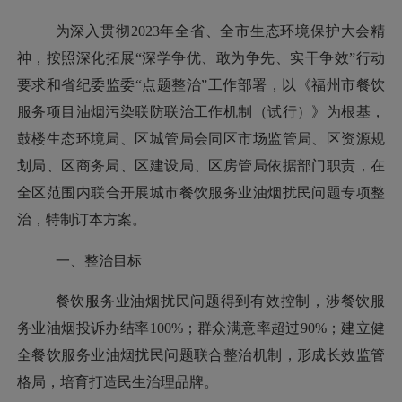
为深入贯彻
2023年全省
、
全
市
生态环境保护大会精
神，按照深化拓展
“深学争优、敢为争先、实干争效”行动
要求和省纪委监委“点题整治”工作部署，以《福州市餐饮
服务项目油烟污染联防联治工作机制（试行）》为根基，
鼓楼生态环境局、区城管局会同区市场监管局、区资源规
划局、区商务局、区建设局、区房管局依据部门职责
，在
全区
范围
内联合
开展
城市餐饮服务业油烟扰民问题专项
整
治，
特
制订
本
方案
。
一、整治目标
餐饮服务业油烟扰民问题得到有效控制，涉餐饮服
务业油烟投诉办结率
100%；群众满意率超过90%；建立
健
全
餐饮服务业油烟扰民问题联合整治机制，形成长效监管
格局，培育打造民生治理品牌。