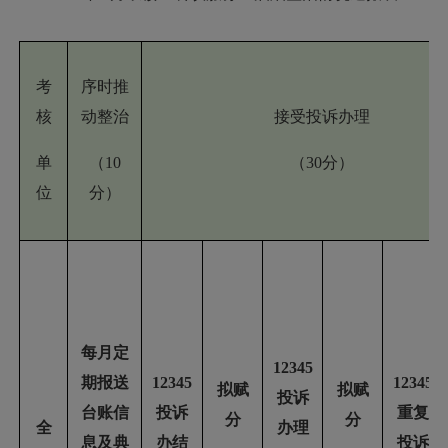
考
序时推
核
动整治
接受投诉办理
单
（
10
（
30分）
位
分）
每月定
12345
期报送
12345
12345
拟赋
拟赋
投诉
台账信
投诉
重复
分
分
全
办理
息及典
办结
投诉