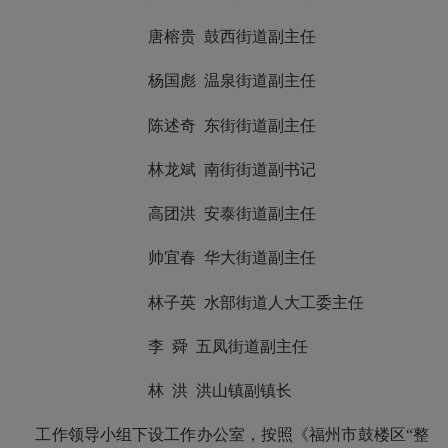
唐榕贵
鼓西街道副主任
杨国彪
温泉街道副主任
陈述奇
东街街道副主任
林龙斌
南街街道副书记
高团洪
安泰街道副主任
帅宜春
华大街道副主任
林子英
水部街道人大工委主任
李
舜
五凤街道副主任
林
洪
洪山镇副镇长
工作领导小组下设工作办公室，按照《福州市鼓楼区
“整