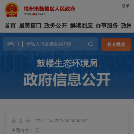
登录
首页
最美窗口
政务公开
解读回应
办事服务
政民
长者模式
鼓楼生态环境局
索 引 号：
FZ01124-2500-2024-00005
主题分类：
无