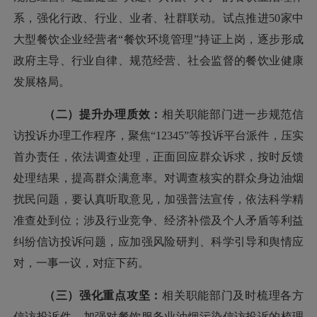
系，强化行政、行业、业者、社群联动。试点推进50家中
大型餐饮企业经营者“餐饮环境管理”持证上岗，逐步形成
政府主导、行业自律、规范经营、社会监督的餐饮业健康
发展格局。
（二）提升办理质效：
相关职能部门
进一步规范信
访投诉办理工作程序，聚焦
“12345”等投诉平台派件，压实
首办责任，依法调查处理，正面回应群众诉求，按时反馈
处理结果，提高群众满意率。对
调查核实的群众身边油烟
扰民问题，要
认真听取意见，加强普法宣传，
依法科学精
准查处到位；
涉及行业竞争、经济补偿及个人矛盾等利益
纠纷信访投诉问题，应
加强风险研判、科学引导和舆情应
对，
一事一议，对症下药。
（三）强化重点攻坚：
相关职能部门
及时梳理各方
信访投诉件，
加强对餐饮服务业油烟污染信访投诉的梳理