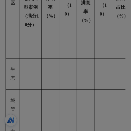
区
满意
（
1
（
1
型案例
率
占比
率
0）
0）
（满分
1
（%）
（%）
（%）
0分）
生
态
城
管