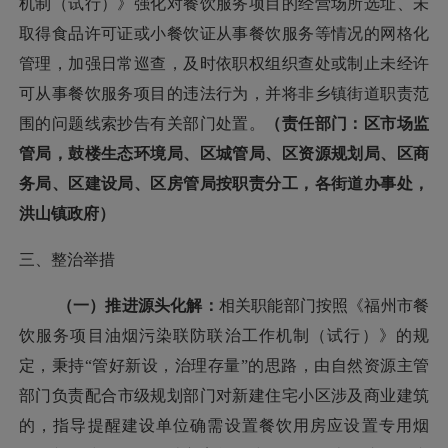
机制（试行）》强化对餐饮服务项目的经营场所选址、未
取得食品许可证或小餐饮证从事餐饮服务等情况的网格化
管理，加强日常巡查，及时依职权组织查处或制止未经许
可从事餐饮服务项目的违法行为，并将非乡镇街道职责范
围的问题线索抄告有关部门处置
。
（责任部门：区市场监
管局，鼓楼生态环境局、区城管局、区资源规划局、区商
务局、区建设局、区房管局按职责分工，各街道办事处，
洪山镇政府）
三、整治举措
（一）推进源头化解：
相关职能部门按照《福州市餐
饮服务项目油烟污染联防联治工作机制（试行）》的规
定，秉持
“管好新设，治理存量”的思路，由
自然资源主管
部门负责
配合市级规划部门
对新建住宅小区涉及商业建筑
的，指导提醒建设单位确需设置餐饮用房应设置专用烟