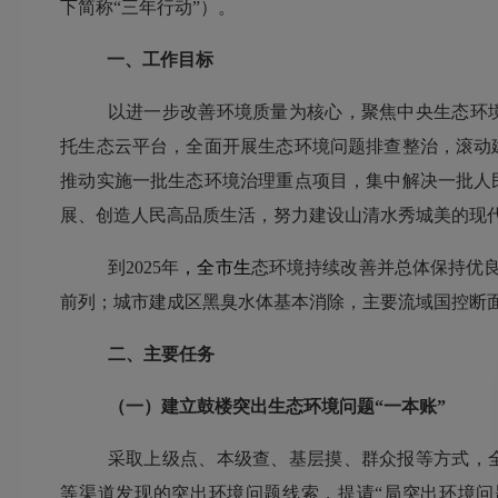
下简称
“三年行动”）。
一、工作目标
以进一步改善环境质量为核心，聚焦中央生态环
托生态云平台，全面开展生态环境问题排查整治，滚动
推动实施一批生态环境治理重点项目，集中解决一批人
展、创造人民高品质生活，努力建设山清水秀城美的现
到
2025年
，全
市
生
态环境持续改善并总体保持优
前列；城市建成区黑臭水体基本消除，主要流域国控断
二、主要任务
（一）建立
鼓楼
突出生态环境问题
“一本账”
采取上级点、本级查、基层摸、群众报等方式，
等渠道发现的突出环境问题线索，提请
“局突出环境