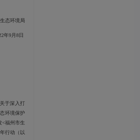
楼
生态环境局
22年
9
月
8
日
关于深入打
态环境保护
发
<
福州市生
三年行动（以