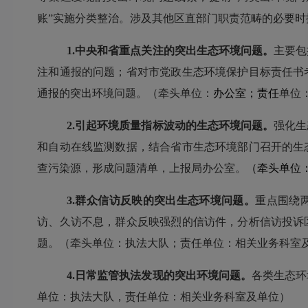
账
”实施分类整治。涉及其他
区
直部门职责范畴的必要时
1.中央和省重点关注的突出生态环境问题。
主要包
注和通报的问题；省对市党政生态环境保护目标责任书
通报的突出环境问题
。（牵头单位：
办公室
；责任
单位
2.引起环境质量指标波动的生态环境问题。
强化生
和自动在线监测数据，
结合省市生态环境部门召开的生
查污染源，形成问题清单
，上报局办公室
。
（牵头单位
3.群众信访反映的突出生态环境问题。
重点围绕
访、久访不息，群众反映强烈的信访件，分析信访投诉
题。（牵头单位：执法
大
队；
责任单位：相关业务
科
室
4.日常监管执法发现的突出环境问题。
各类生态环
单位：执法
大
队，责任单位：相关业务
科
室
及单位）