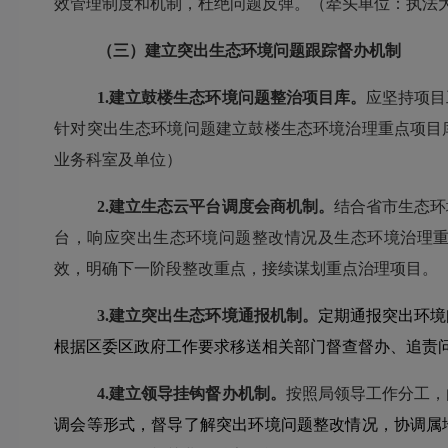
效管理制度和机制，杜绝问题反弹。（牵头单位：执法
（三）建立突出生态环境问题跟踪督办机制
1.建立
鼓楼
生态环境问题整治项目库。
应坚持项目
针对突出生态环境问题建立
鼓楼
生态环境治理重点项目
业务
科
室及单位）
2.建立生态云平台调度会商机制
。
结合省市生态环
台，
响应
突出生态环境问题整改情况及生态环境治理
效，明确下一
阶段整改重点，接续谋划重点治理项目。
3.建立突出生态环境通报机制。
定期通报突出环境
根据
区
委
区
政府工作要求移送相关部门督查督办、追责
4.建立领导挂钩督办机制。
按照局领导工作分工，
调会等形式，督导了解突出环境问题整改情况，协调属