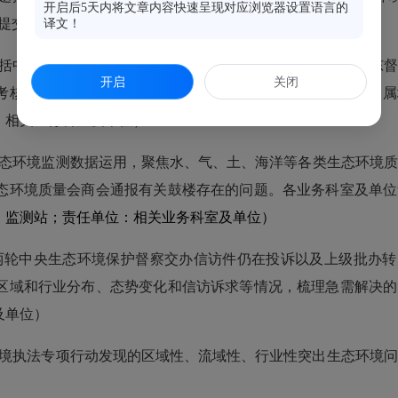
开启后5天内将文章内容快速呈现对应浏览器设置语言的
提交
区
领导层面研究。
译文！
括中央和省级生态环境保护督察反馈问题；中央督察办、华东督
开启
关闭
考核通报问题以及《八闽快讯》通报的问题
；《福州信息》向属
：相关业务科室及单位）
态环境监
测数据运用，聚焦水、气、土、海洋等各类生态环境质
态环境质量会商会通报有关
鼓楼
存在的问题。各业务科室及单位
：
监测站
；责任单位：相关业务
科
室及单位）
两轮中央生态环境保护督察交办信访件仍在投诉以及上级批办转
区域和行业分布、态势变化和信访诉求等情况，梳理急需解决的
及单位
）
境执法专项行动发现的区域性、流域性、行业性突出生态环境问