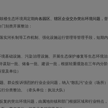
鼓楼
生态环境局定期
向
各园区、辖区企业
交办突出环境问
题，
分门别类开展整治：
落实河长制等工作机制、强化设施运行管理等管理手段，短期内
环境基础设施、污染治理设施、开展生态保护修复等生态环境治
持谋划一批、储备一批、建设一批，根据轻重缓急在三年内分阶
科
室及单位）
题、群众投诉强烈的行业企业问题，纳入
“散乱污”企业（场所
实行分类整治。（牵头单位：执法
大
队）
反复的突出环境问题，由属地
街镇
和部门根据区域和行业特点，