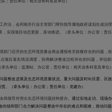
大
队；责任单位：相关业务
科
室及单位）
工作法，会同相关行业主管部门帮扶指导属地政府谋划生成治理
库，实现项目动态更新，滚动推进。（牵头单位：
办公室
；责任
境部门召开的生态环境质量会商会通报有关
鼓楼
存在的问题
，
依
重
点项目落实情况调度，协商解决整改过程存在的问题，评估阶
（牵头单位：监测
站
、
办公室
，责任单位：相关业务
科
室及单位
问题整改进展及生态环境质量状况。重大问题及时向
区
委、
区
政
问责。（牵头单位：
办公室
；责任单位：
党建办
）
由局领导对突出生态环境问题挂钩督办。
通过实地走访、现场办
地
街镇
和部门合力解决问题整改中存在的难点和困难，推动问题