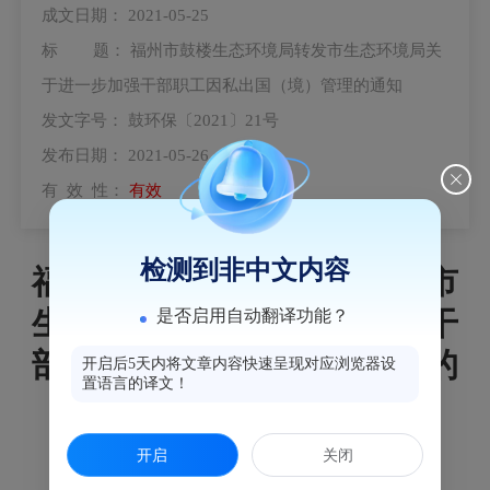
成文日期：
2021-05-25
标 题：
福州市鼓楼生态环境局转发市生态环境局关
于进一步加强干部职工因私出国（境）管理的通知
发文字号：
鼓环保〔2021〕21号
发布日期：
2021-05-26
有 效 性：
有效
检测到非中文内容
福州市鼓楼生态环境局转发市
生态环境局关于进一步加强干
是否启用自动翻译功能？
部职工因私出国（境）管理的
开启后5天内将文章内容快速呈现对应浏览器设
置语言的译文！
通知
开启
关闭
鼓环保〔2021〕21号