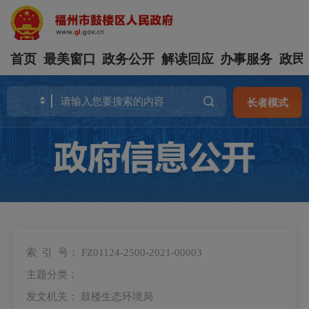
首页
最美窗口
政务公开
解读回应
办事服务
政民
长者模式
索 引 号：
FZ01124-2500-2021-00003
主题分类：
发文机关：
鼓楼生态环境局