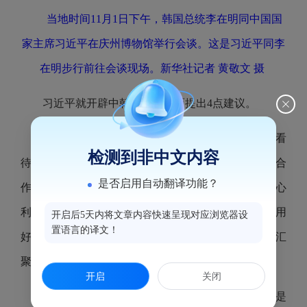
当地时间11月1日下午，韩国总统李在明同中国国
家主席习近平在庆州博物馆举行会谈。这是习近平同李
在明步行前往会谈现场。新华社记者 黄敬文 摄
习近平就开辟中韩关系新局面提出4点建议。
一是加强战略沟通，夯实互信根基。从长远角度看
检测到非中文内容
待中韩关系，在彼此尊重中共同发展，在求同存异中合
是否启用自动翻译功能？
作共赢。尊重各自社会制度和发展道路，照顾彼此核心
利益和重大关切，通过友好协商妥善处理矛盾分歧。用
开启后5天内将文章内容快速呈现对应浏览器设
置语言的译文！
好两国之间的对话渠道和交流机制，为两国关系发展汇
聚力量。
开启
关闭
二是深化互利合作，拉紧利益纽带。成就邻居就是